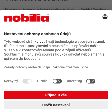
Koncepce, design a technická realizace: straight. GmbH | Creative
Inbound Marketing | Munich
straight. GmbH
VOP
OCHRANA ÚDAJŮ
IMPRESUM
© nobilia 2026
CZ