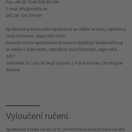
Fax +49 (0) 5246 508-96 999
E-mail: info@nobilia.de
DIČ: DE 126 779 991
Společnost je komanditní společnost se sídlem ve Verlu, rejstříkový
soud Gütersloh, zápis HRA 2439.
Osobně ručícím společníkem je nadace Stickling Familienstiftung
se sídlem v Güterslohu, rejstříkový soud Gütersloh, zápis HRA
6437;
Jednatelé: Dr. Lars M. Bopf (Chairm.), Frank Kramer, Christopher
Stenzel.
Vyloučení ručení.
Společnost nobilia neručí za to, že informace poskytované na této